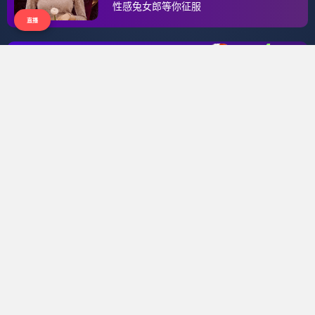
开云体育中国-蓝白海岸红黑军强势破浪，金玟哉筑
起叹息之墙
开云体育登录-双城记，秘鲁高原爆冷与曼城中场艺
术背后的偶然与必然
开云体育平台APP-神话诞生在凤凰城，乌拉圭一剑
封喉，苏亚雷斯写就冠军注脚
开云体育入口-冠军之心，破晓之光—从库里到广东
队的胜利哲学
开云体育中国-双城记，同一夜的两个梦想
开云体育中国-掘金穿越战辽宁，恩比德隔空接管比
赛