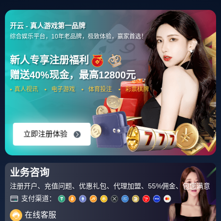
首页
2026年1月
开云sport-逆光越过叹息之墙，德罗赞于抢七炼狱中
的加冕礼
开云体育-霍勒迪关键回合不手软，国王力克勇士登
顶争冠战
开云体育在线-王权终焉？不，这只是一个开始，意
甲焦点战夜，C罗用制胜一击宣告王者归来
开云体育app-2026美加墨世界杯焦点战，塞尔维亚
惊天逆转，加纳梦碎翻盘之战
开云体育app-孤星难耀，恩比德49分史诗之夜，公
牛用团队齿轮绞碎76人个人英雄主义