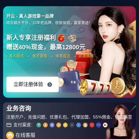
首页
2025年8月
开云体育在线-拜仁封神夜！数据铁幕锁死姆巴佩，
欧冠登顶的终极密码
关于我们
寻求报道
投稿须知
商务合作
版权申明
联系我们
Powered By
Z-BlogPHP
Theme By
前端老白