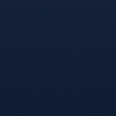
开云体育APP下载-孤峰对绝顶，
开云体育官网-唯一之路，当南美
当伊朗的坚韧撞上塞尔维亚的默
之魂撞上亚洲新军，迪亚斯用唯一
契，布罗佐维奇用唯一性定义世界
性定义2026世界杯首战
杯
开云体育app-蓝白与铁锈的终
开云sport-1.悬念导向，撕裂首尔
章，布罗佐维奇在2026世界杯巅
的午夜，登贝莱的闪电，与捷克铁
峰对决中，用中场绞杀改写哥伦比
骑的亚洲征服
亚与乌兹别克斯坦的命运