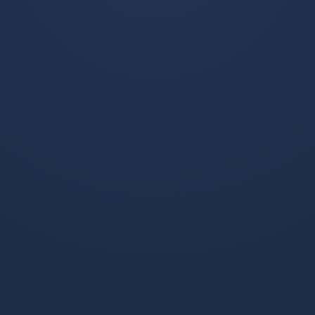
分，甚至偷取胜利，布雷默的爆发彻底打乱了他们的部署，
从坚守到被迫压出，贝蒂斯暴露了更多后场空当，心态也趋
于急躁，莱比锡则凭借此役，向所有对手展示了其攻击点的
多样性与不可预测性——
即便前锋线被重点照顾，他们的“铁
卫”也能化身尖刀
。
球队气质与夺冠势能的差距
，在胶着时刻，站出来的不是明
星前锋，而是中后卫，这极大提振了全队的士气，传递出“人
人皆可建功”的强悍团队信念，这种在硬仗中由“非核心”球员
解决问题的能力，是一支志在争冠的球队最宝贵的特质，它
让莱比锡在漫长的赛季中，拥有了更厚的底气与更丰富的取
胜密码。
从铁幕到钥匙：一位防守者的宣
言