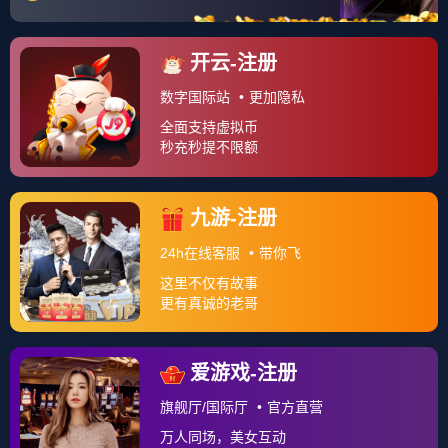
所有人都默认的两大看点：一是比利时如何用德布劳内的神
仙球撕破泰国密集防守；二是泰国能否继续他们令亚洲侧目
的“小快灵+高位压迫”革命，至于冰岛？谁会在意一支只剩“身
体强、组织机械”的球队？
比赛的唯一性：当“压制”重新定义“强弱”