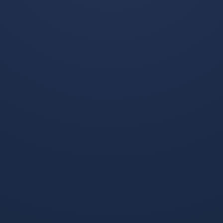
这不仅仅是一场H组的关键战，这是一个信号，它标志着足球
世界开始进入一个“复合型思维”的时代，那些看似不合常理
的排兵布阵，那些针对球员天赋的降维使用，正在成为阿诺
德用来撬动2026世界杯最锋利的武器。