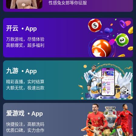
美国人开始用后场耐心的传导，来羞辱斯洛伐克那种源自欧
洲防守反击体系的“窒息逼抢”，场边的斯洛伐克老帅甚至在喝
水时露出了困惑的表情：这支美国队，居然不打反击？他们
居然在跟我玩控球？
不,阿诺德的野心远不止于此。
真正的“唯一性”发生在第78分钟，比分依旧是0-0，美国队控
球率高达62%，却只有3次射正，这时候，阿诺德做出了他执
教生涯最胆大包天的一个决定：他叫起了替补席上的另一位
左脚后卫，换下了首发右后卫，他让这个刚上场的人,去踢中
场。
现场的解说员愣住了：“阿诺德在干什么？他这是在复制自己
年轻时的画像吗？让一个后卫去踢中路？”