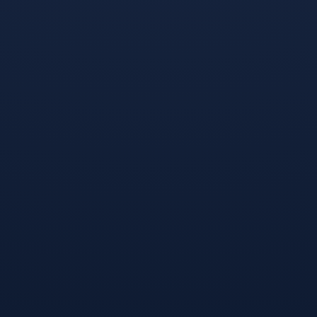
英格兰碾压美国，登贝莱法式闪电
6世界杯揭幕战，乌兹别克斯坦以
独舞，进攻狂潮席卷全场
完胜哥伦比亚写下唯一传奇
开云体育在线-蓝焰淬火，当欧洲
开云体育中国-蓝冰之殁，2026世
红魔的精密齿轮，碾过中亚铁骑的
界杯F组，姆巴佩用节奏撕裂北欧
最后一寸草皮—2026世界杯强强
神话
对话中的一粒绝杀，与三笘薰的唯
一性叙事
开云体育app-唯一之战，2026世
开云体育app-绝地反击的橙色风
界杯A组，印度铁壁与京多安之剑
暴，2026世界杯D组，布罗佐维奇
如何斩断哥伦比亚的南美风暴？
光芒四射，葡萄牙逆转荷兰书写不
朽传奇