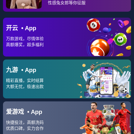
比赛：吉鲁用“非典型”方式重塑比赛
第23分钟，哥伦比亚率先发难，迪亚斯左路内切后横传，J罗
禁区弧顶抽射破门，沙特门将奥韦斯扑救脱手，球滚入网
窝，纪念碑球场陷入疯狂的蓝色海洋,所有人都以为比赛将进
入哥伦比亚的节奏。