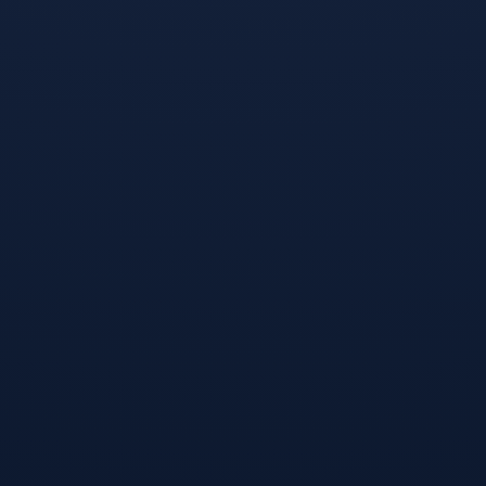
开云体育在线-当武士刀劈开非洲
开云体育官网-2026世界杯G组，
雄狮，2026世界杯C组，一场关于
英格兰碾压美国，登贝莱法式闪电
唯一的暴力美学
独舞，进攻狂潮席卷全场
开云体育APP下载-独步天下，202
开云体育在线-蓝焰淬火，当欧洲
6世界杯揭幕战，乌兹别克斯坦以
红魔的精密齿轮，碾过中亚铁骑的
完胜哥伦比亚写下唯一传奇
最后一寸草皮—2026世界杯强强
对话中的一粒绝杀，与三笘薰的唯
一性叙事
开云体育中国-蓝冰之殁，2026世
开云体育app-唯一之战，2026世
界杯F组，姆巴佩用节奏撕裂北欧
界杯A组，印度铁壁与京多安之剑
神话
如何斩断哥伦比亚的南美风暴？
发表评论