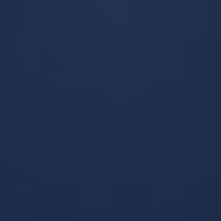
吉鲁红着眼眶摇头：“不，这不是最后一场，我还有半决赛，
还有决赛，38岁不是终点，只要我的双腿还能跑，我的头还
能顶，我就会一直踢下去。”
当被问及为何拒绝被换下时，吉鲁露出了一个令人难忘的笑
容：“教练以为我累了，但我的身体告诉我，我还能做更多，