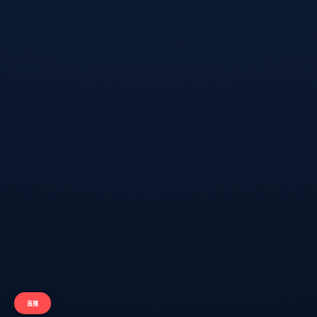
提交评论
关于我们
寻求报道
投稿须知
商务合作
版权申明
联系我们
Powered By
Z-BlogPHP
Theme By
前端老白