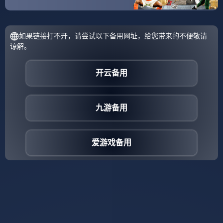
但吉鲁在第37分钟给出了回应，他在禁区前沿背身接球，用
胸口将球停给插上的边锋达瓦萨里，随后反跑切入禁区，达
瓦萨里心领神会将球挑传，吉鲁在两名哥伦比亚后卫夹击
下，用一个近乎不可能的扭腰动作侧身凌空抽射——球击中
横梁下沿弹入网窝。
这粒进球让解说员失声：“38岁的吉鲁做出20岁的动作，他在
空中停留的时间仿佛比时间本身还长。”
更关键的一幕发生在第74分钟，沙特中场核心卡努因伤下
场，勒纳尔换上了19岁的边锋阿尔甘纳姆，吉鲁此时已经跑
了超过10公里，汗水从发际线不断滴落，但就在所有人以为
他将被换下时，吉鲁却主动跑向替补席，对着教练组大