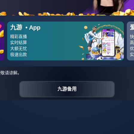
，林丹在比赛中采取了“放烟雾弹”的策略，但比赛的结果已经尘
“林李大战”对于林丹和李宗伟之间的。