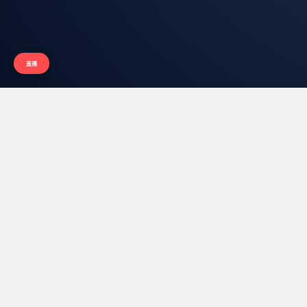
这场比赛不仅关乎两位选手的荣誉，更是对中国羽
要最好的结果可能是林丹战胜斯里坎特，然后输给
一个完美的句号对于谌龙来说，这是证明自己实力
相关文章
开云体育APP下载-独步天下，
开云体育在线-蓝焰淬火
2026世界杯揭幕战，乌兹别克
洲红魔的精密齿轮，碾
斯坦以完胜哥伦比亚写下唯一
铁骑的最后一寸草皮—20
传奇
界杯强强对话中的一粒