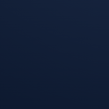
相关文章
开云体育在线-当秩序碾压天
开云体育入口-血战B组
赋，2026世界杯B组，波兰的
隆雄狮怒吼，阿诺德一
钢铁洪流与梅西的孤胆救赎
喉，波兰黄金一代梦碎2
开云体育官网-致命一击的宿
开云体育中国-埃斯塔迪
命，姆巴佩与葡萄牙在2026世
斯之夜，福登点燃2026
界杯D组的完美风暴
E组，泰国用一场险胜
发表评论
球版图