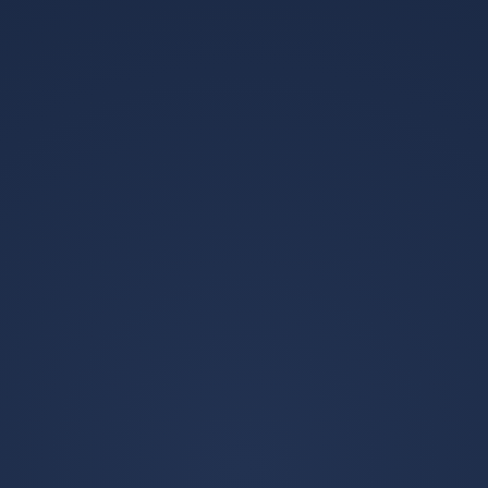
合连续挽救两个赛点，在第二个赛点上，马琳在几乎失去重心
得的杀球，球擦网而过，坠落在丹麦场地的死角，那一分，不
拳，仰天长啸，那一声怒吼穿透了整个球馆的嘈杂，是对压力