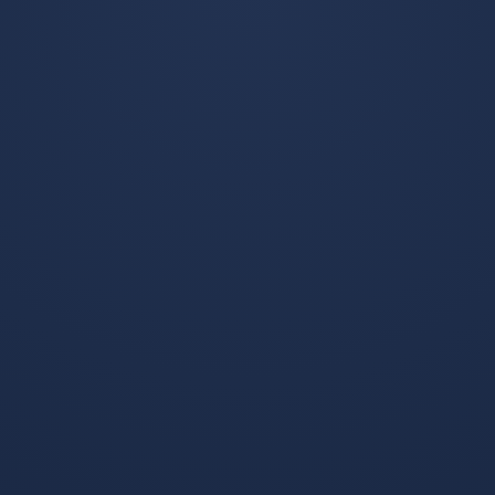
感染了场边的印度队员，原本凝重的气氛被打破，士气为之大
前控制达到了化境，他屡次通过精准的放网和迅捷的封网，为
壁，多次化解丹麦队的重扣，每当丹麦试图起势，总是马琳用
的节奏。
）完成惊天逆转，将总比分扳成
2-2平
，马琳全场比赛贡献了多次关键分，
垮的脊梁。
中气势如虹，年轻的
普兰诺伊
没有让奇迹溜走，他顶住压力，直
和队员们冲入场内，紧紧相拥，泪水与汗水交织，他们击败的