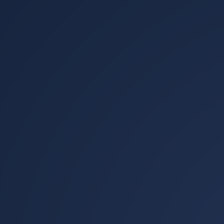
下半场，瑞士试图反扑，可他们的每一次进攻，都
进攻犀利得令人窒息——每一次反击都能撕开瑞士
第67分钟，托纳利后场抢断后长途奔袭60米，连
5比0。
第81分钟，托纳利角球开出精确弧线,中后卫头槌
6比0。
这不是世界杯争冠战焦点战吗？不是应该是胶着、
杀，改写了世界杯的历史记忆。
终场哨响，瑞士球员瘫倒在草地上，眼神空洞，而
数据，被评为全场最佳，他的名字,一夜之间成为
赛后,各方媒体疯狂挖掘这场比赛的唯一性：