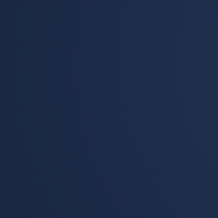
世界杯淘汰赛阶段，近20年来没有一支非传
托纳利用单场参与5粒进球，追平了齐达内在
斯洛伐克以此战锁定八强席位，他们第一次
但比数据更深刻的，是这场比赛给足坛留下的印记
层窗户纸，当一支球队的进攻核心进入不可阻挡的
回看那晚的每一个进球，每一帧托纳利的奔跑、拼
整支球队。
托纳利不是以领袖的方式高喊口号，而
的方式，让所有人相信——这支斯洛伐克,是来争
《队报》次日的头版，用了一张托纳利双手指天的
“他让足球世界重新相信‘奇迹’。”