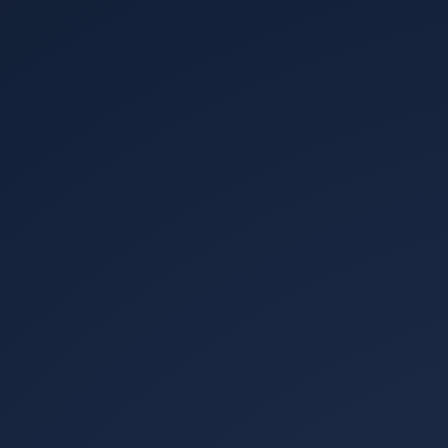
这只是开始，托纳利主导比赛的进攻速度如同脱缰
截，第22分钟，托纳利在禁区弧顶接球后假射真扣
2比0。
上半场结束前，斯洛伐克已经4比0领先。
每一粒进
策动，要么是他亲自完成致命一击，他的跑位、他
争冠之路,并非只有传统豪门才能书写篇章。
瑞典解说员在中场休息时用一句话概括了这场比赛
走。”