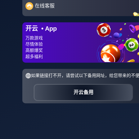
甚至来不及做出下地动作。
1比0。