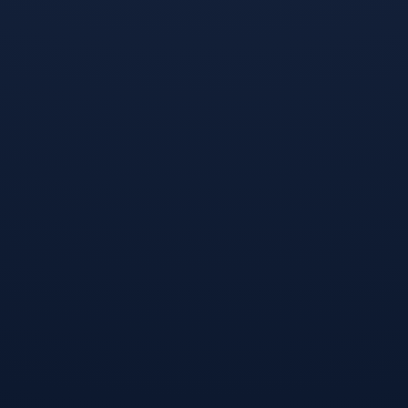
，当哥
开云体育平台APP-萨卡独舞，
开云体育官网-致命一击的宿
尼亚的
罗马尼亚绝杀，2026世界杯D
命，姆巴佩与葡萄牙在2026世
速度重
组之夜，足球的唯一性被重新
界杯D组的完美风暴
定义
唯我独
开云sport-巅峰对决的唯一瞬
开云体育-最后一秒的宿命，当
键战，
间，2026世界杯波兰完胜加拿
印度用德布劳内之剑刺穿英格
登贝莱
大，京多安致命一击定乾坤
兰的心脏