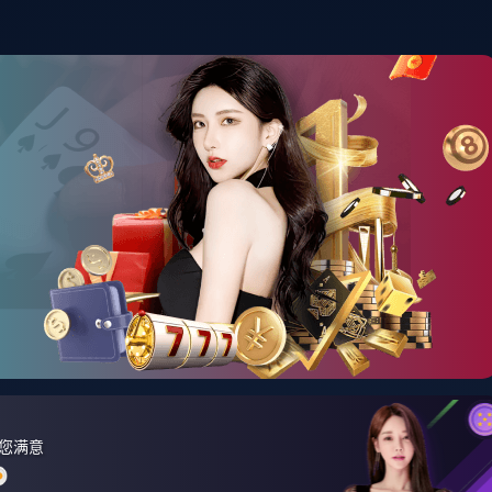
闻与资讯
直播回放
球迷竞猜
纳利导演闪电战，斯洛伐克狂胜瑞士改写
可复制的疯狂。
西与法国的宿命对决，都在预测阿根廷与德国的旧怨新仇，可
真正改写争冠格局的剧本,正悄然铺开。
量，而是一场彻头彻尾的摧枯拉朽。
分边，没有选择回传，而是抬头看了一眼瑞士防线的站位——那
有人都以为的“稳守反击”剧本。
伐克前锋心领神会，斜插、停球、射门——球网颤动,瑞士门将