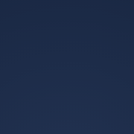
在斯洛伐克紧凑而凶狠的防守体系前土崩瓦解，而斯洛伐克的
防线,每一次射门都像在惩罚对手的迟钝。
过三人后将球横传,队友推射空门得手。
破网。
沉闷、一球定乾坤的博弈吗？可斯洛伐克偏偏用一场6比0的屠
托纳利被队友高高抛起，他在这场比赛中完成2球3助攻的超级
全球热搜。