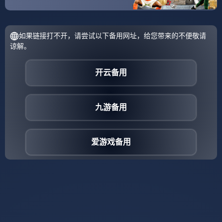
诠释它。”这种融合不仅帮助球队晋级淘汰赛，更向世界证
明：足球的唯一性，源于敢于创新的勇气。
梅西的世界杯接管：传奇唯一性的终极演绎
如果说瑞典队的唯一性体现在战术演变上,那么梅西的唯一性
则是个人天赋与领袖气质的完美结合，2026年世界杯，梅西
已39岁，许多人都认为这将是他国际生涯的谢幕演出，这位
阿根廷巨星却以惊人的状态，接管了比赛，向世界宣告：传
奇永不褪色。
从小组赛首战开始,梅西便展现出超越年龄的统治力，他的步
伐或许不如年轻时轻盈，但阅读比赛的能力、传球精度和关
键时刻的决断，却达到了登峰造极的境界，在对阵强敌的淘
汰赛中，梅西多次上演“接管比赛”的戏码：他不仅通过精妙的
直塞球撕裂对手防线，更在比赛焦灼时刻，用标志性的左脚