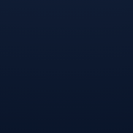
开云体育-逆风翻盘，星光闪耀，2
开云体育app-北极光下的冷门，
026世界杯H组美国绝地逆转巴
布罗佐维奇的致命一击，芬兰书写
西，穆西亚拉一战封神
2026世界杯最热血的神话
发表评论